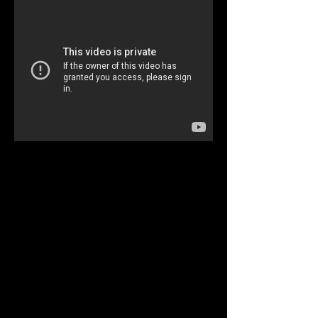
Ritz Carlton
Hotel Grand Velas
New
Tianguis
Year's
Turístico
Eve
Quintana
Cancun
Roo
2014,
Presidential
Meeting