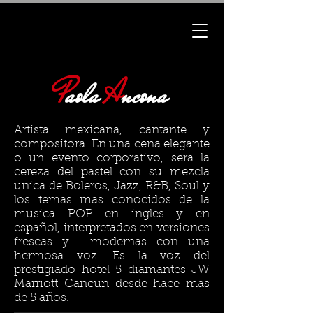
P
aola
A
ncona
Artista mexicana, cantante y
compositora. En una cena elegante
o un evento corporativo, sera la
cereza del pastel con su mezcla
unica de Boleros, Jazz, R&B, Soul y
los temas mas conocidos de la
musica POP en ingles y en
español, interpretados en versiones
frescas y modernas con una
hermosa voz. Es la voz del
prestigiado hotel 5 diamantes JW
Marriott Cancun desde hace mas
de 5 años.